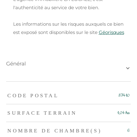
l'authenticité au service de votre bien.
Les informations sur les risques auxquels ce bien
est exposé sont disponibles sur le site
Géorisques
général
TRAD_ZEPHYR_Caracteristique
TRAD_ZEPHYR_Valeurs
CODE POSTAL
87410
SURFACE TERRAIN
1,04 ha
NOMBRE DE CHAMBRE(S)
6