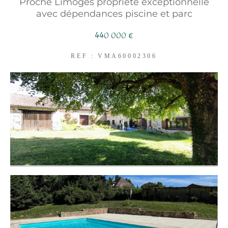
Proche Limoges propriété exceptionnelle
FILTRER PAR
avec dépendances piscine et parc
COUPS DE COEUR
440 000 €
EXCLUSIVITÉS
NOUVEAUTÉS
REF : VMA60002306
RECHERCHER