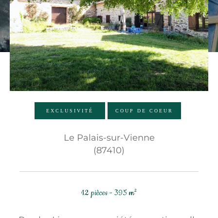
Budget
Budget
Surface
Surface
Pièces
Pièces
EXCLUSIVITÉ
COUP DE COEUR
Référence
Le Palais-sur-Vienne
(87410)
AFFINER LES CRITÈRES
TERRASSE
PARKING
PISCINE
12 pièces - 395 m²