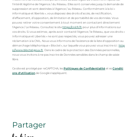
l'intérêt légitime de l'Agence / du Réseau. Elles sont conservées jusqu'à demande de
suppression et sont destinées à l'Agence / au Réseau. Conformément à la loi «
informatique et libertés », vous disposez des droits d’accès, de rectification,
d’effacement, d’opposition, de limitation et de portabilité de vos données. Vous
pouvez retirer votre consentement à tout moment en contactant directement
l’Agence / Le Réseau. Consultez le site
https://cnil.fr/fr
pour plus d’informations sur
vos droits. Si vous estimez, après avoir contacté l'Agence / le Réseau, que vos droits «
Informatique et Libertés » ne sont pas respectés, vous pouvez adresser une
réclamation à la CNIL. Nous vous informons de l’existence de la liste d'opposition au
démarchage téléphonique « Bloctel », sur laquelle vous pouvez vous inscrire ici :
http
s://www.bloctel.gouv.fr
. Dans le cadre de la protection des Données personnelles,
nous vous invitons à ne pas inscrire de Données sensibles dans le champ de saisie
libre.
Ce site est protégé par reCAPTCHA, les
Politiques de Confidentialité
et es
Conditi
ons d'utilisation
de Google s'appliquent.
partager