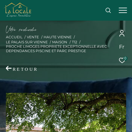
V
o
r
e
r
e
c
e
c
e
ACCUEIL
VENTE
HAUTE VIENNE
LE PALAIS SUR VIENNE
MAISON
T12
Fr
PROCHE LIMOGES PROPRIETE EXCEPTIONNELLE AVEC
Effectuer une recherche
DEPENDANCES PISCINE ET PARC PRESTIGE
0
et trouver le bien qui correspond à vos critères
RETOUR
Acheter
Acheter
Type
de
Type de bien
bien
Ville