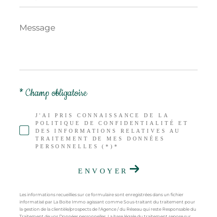
Message
*
* Champ obligatoire
J'AI PRIS CONNAISSANCE DE LA
POLITIQUE DE CONFIDENTIALITÉ ET
DES INFORMATIONS RELATIVES AU
TRAITEMENT DE MES DONNÉES
PERSONNELLES (*)*
ENVOYER
Les informations recueillies sur ce formulaire sont enregistrées dans un fichier
informatisé par La Boite Immo agissant comme Sous-traitant du traitement pour
la gestion de la clientèle/prospects de l'Agence / du Réseau qui reste Responsable du
Traitement de vos Données personnelles. La base légale du traitement repose sur