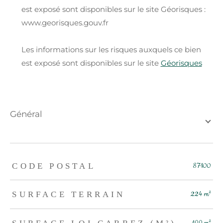
est exposé sont disponibles sur le site Géorisques :
www.georisques.gouv.fr
Les informations sur les risques auxquels ce bien
est exposé sont disponibles sur le site
Géorisques
général
TRAD_ZEPHYR_Caracteristique
TRAD_ZEPHYR_Valeurs
CODE POSTAL
87100
SURFACE TERRAIN
224 m²
SURFACE LOI CARREZ (M²)
199 m²