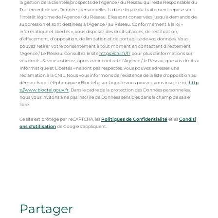
la gestion de la clientèle/prospects de l'Agence / du Réseau qui reste Responsable du
Traitement de vos Données personnelles. La base légale du traitement repose sur
l'intérêt légitime de l'Agence / du Réseau. Elles sont conservées jusqu'à demande de
suppression et sont destinées à l'Agence / au Réseau. Conformément à la loi «
informatique et libertés », vous disposez des droits d’accès, de rectification,
d’effacement, d’opposition, de limitation et de portabilité de vos données. Vous
pouvez retirer votre consentement à tout moment en contactant directement
l’Agence / Le Réseau. Consultez le site
https://cnil.fr/fr
pour plus d’informations sur
vos droits. Si vous estimez, après avoir contacté l'Agence / le Réseau, que vos droits «
Informatique et Libertés » ne sont pas respectés, vous pouvez adresser une
réclamation à la CNIL. Nous vous informons de l’existence de la liste d'opposition au
démarchage téléphonique « Bloctel », sur laquelle vous pouvez vous inscrire ici :
http
s://www.bloctel.gouv.fr
. Dans le cadre de la protection des Données personnelles,
nous vous invitons à ne pas inscrire de Données sensibles dans le champ de saisie
libre.
Ce site est protégé par reCAPTCHA, les
Politiques de Confidentialité
et es
Conditi
ons d'utilisation
de Google s'appliquent.
partager