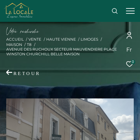
V
o
r
e
r
e
c
e
c
e
ACCUEIL
VENTE
HAUTE VIENNE
LIMOGES
MAISON
T8
Fr
AVENUE DES RUCHOUX SECTEUR MAUVENDIERE PLACE
Effectuer une recherche
WINSTON CHURCHILL BELLE MAISON
0
et trouver le bien qui correspond à vos critères
RETOUR
Acheter
Acheter
Type
de
Type de bien
bien
Ville