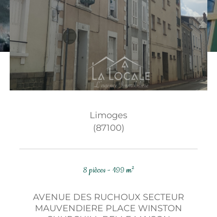
Budget
Budget
Surface
Surface
Pièces
Pièces
Limoges
Référence
(87100)
AFFINER LES CRITÈRES
8 pièces - 199 m²
TERRASSE
PARKING
PISCINE
AVENUE DES RUCHOUX SECTEUR
MAUVENDIERE PLACE WINSTON