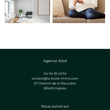
FILTRER PAR
COUPS DE COEUR
EXCLUSIVITÉS
NOUVEAUTÉS
RECHERCHER
Agence Alizé
04 94 35 43 54
contact@la-boite-immo.com
57 Chemin de la Maunière
83400
hyères
Nous suivre sur