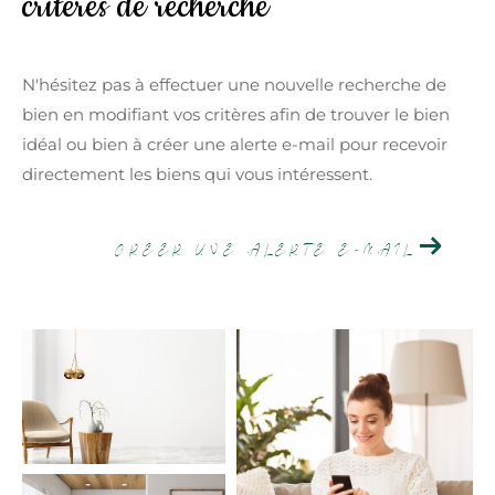
critères de recherche
Budget
Budget
N'hésitez pas à effectuer une nouvelle recherche de
bien en modifiant vos critères afin de trouver le bien
Surface
Surface
idéal ou bien à créer une alerte e-mail pour recevoir
directement les biens qui vous intéressent.
Pièces
Pièces
CREER UNE ALERTE E-MAIL
Référence
AFFINER LES CRITÈRES
TERRASSE
PARKING
PISCINE