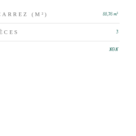
CARREZ (M²)
88,76 m²
ÈCES
3
NON