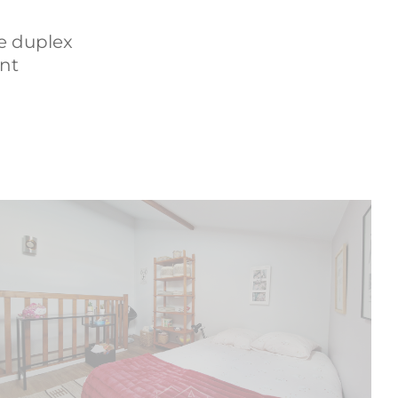
e duplex
ent