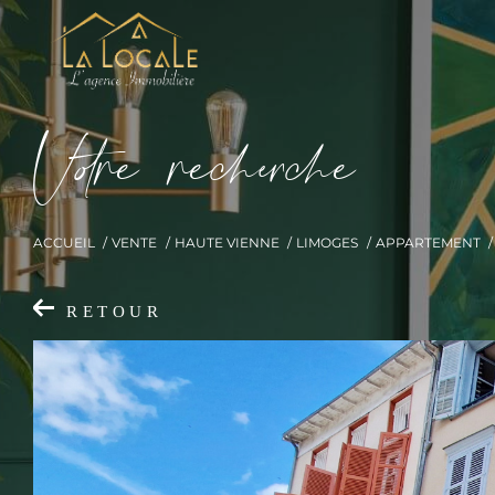
V
o
r
e
r
e
c
e
c
e
ACCUEIL
VENTE
HAUTE VIENNE
LIMOGES
APPARTEMENT
RETOUR