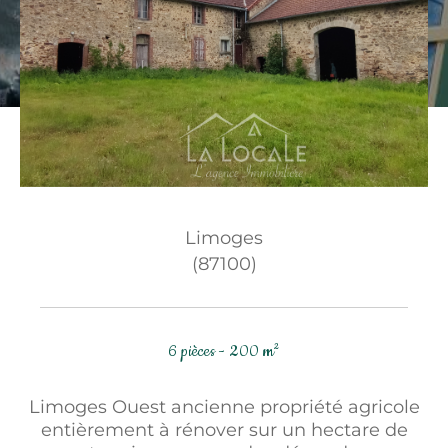
Budget
Budget
Surface
Surface
Pièces
Pièces
Limoges
Référence
(87100)
AFFINER LES CRITÈRES
6 pièces - 200 m²
TERRASSE
PARKING
PISCINE
Limoges Ouest ancienne propriété agricole
entièrement à rénover sur un hectare de