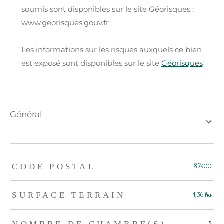
soumis sont disponibles sur le site Géorisques :
www.georisques.gouv.fr
Les informations sur les risques auxquels ce bien
est exposé sont disponibles sur le site
Géorisques
général
TRAD_ZEPHYR_Caracteristique
TRAD_ZEPHYR_Valeurs
CODE POSTAL
87100
SURFACE TERRAIN
1,36 ha
NOMBRE DE CHAMBRE(S)
5