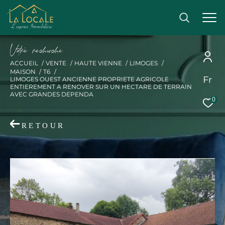
V
o
r
e
r
e
c
e
c
e
ACCUEIL
VENTE
HAUTE VIENNE
LIMOGES
MAISON
T6
Fr
LIMOGES OUEST ANCIENNE PROPRIETE AGRICOLE
Effectuer une recherche
ENTIEREMENT A RENOVER SUR UN HECTARE DE TERRAIN
AVEC GRANDES DEPENDA
0
et trouver le bien qui correspond à vos critères
RETOUR
Acheter
Acheter
Type
de
Type de bien
bien
Ville