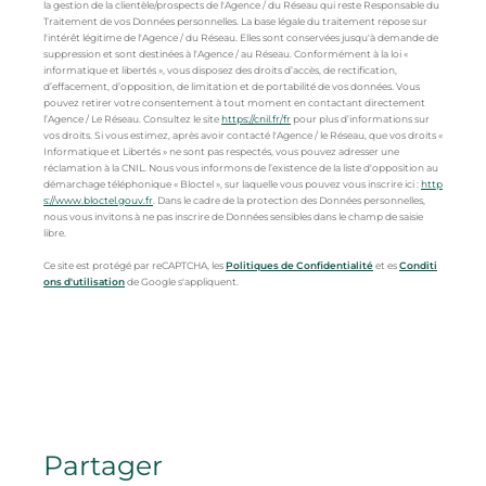
la gestion de la clientèle/prospects de l'Agence / du Réseau qui reste Responsable du
Traitement de vos Données personnelles. La base légale du traitement repose sur
l'intérêt légitime de l'Agence / du Réseau. Elles sont conservées jusqu'à demande de
suppression et sont destinées à l'Agence / au Réseau. Conformément à la loi «
informatique et libertés », vous disposez des droits d’accès, de rectification,
d’effacement, d’opposition, de limitation et de portabilité de vos données. Vous
pouvez retirer votre consentement à tout moment en contactant directement
l’Agence / Le Réseau. Consultez le site
https://cnil.fr/fr
pour plus d’informations sur
vos droits. Si vous estimez, après avoir contacté l'Agence / le Réseau, que vos droits «
Informatique et Libertés » ne sont pas respectés, vous pouvez adresser une
réclamation à la CNIL. Nous vous informons de l’existence de la liste d'opposition au
démarchage téléphonique « Bloctel », sur laquelle vous pouvez vous inscrire ici :
http
s://www.bloctel.gouv.fr
. Dans le cadre de la protection des Données personnelles,
nous vous invitons à ne pas inscrire de Données sensibles dans le champ de saisie
libre.
Ce site est protégé par reCAPTCHA, les
Politiques de Confidentialité
et es
Conditi
ons d'utilisation
de Google s'appliquent.
partager