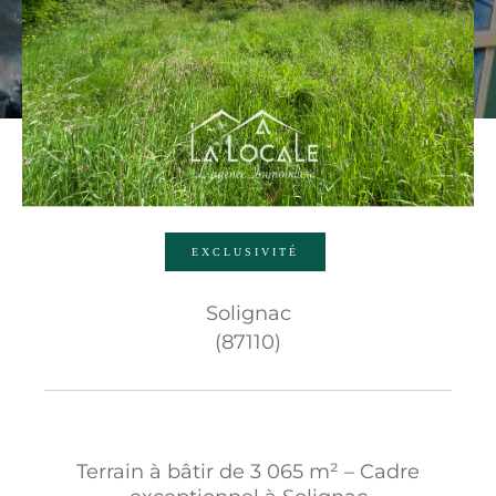
Budget
Budget
Surface
Surface
Pièces
Pièces
EXCLUSIVITÉ
Référence
Solignac
(87110)
AFFINER LES CRITÈRES
TERRASSE
PARKING
PISCINE
Terrain à bâtir de 3 065 m² – Cadre