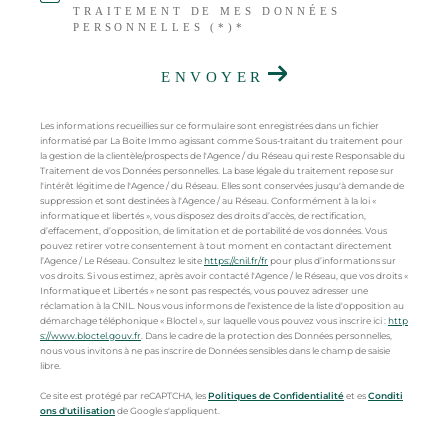
TRAITEMENT DE MES DONNÉES
PERSONNELLES (*)*
ENVOYER
Les informations recueillies sur ce formulaire sont enregistrées dans un fichier
informatisé par La Boite Immo agissant comme Sous-traitant du traitement pour
la gestion de la clientèle/prospects de l'Agence / du Réseau qui reste Responsable du
Traitement de vos Données personnelles. La base légale du traitement repose sur
l'intérêt légitime de l'Agence / du Réseau. Elles sont conservées jusqu'à demande de
suppression et sont destinées à l'Agence / au Réseau. Conformément à la loi «
informatique et libertés », vous disposez des droits d’accès, de rectification,
d’effacement, d’opposition, de limitation et de portabilité de vos données. Vous
pouvez retirer votre consentement à tout moment en contactant directement
l’Agence / Le Réseau. Consultez le site
https://cnil.fr/fr
pour plus d’informations sur
vos droits. Si vous estimez, après avoir contacté l'Agence / le Réseau, que vos droits «
Informatique et Libertés » ne sont pas respectés, vous pouvez adresser une
réclamation à la CNIL. Nous vous informons de l’existence de la liste d'opposition au
démarchage téléphonique « Bloctel », sur laquelle vous pouvez vous inscrire ici :
http
s://www.bloctel.gouv.fr
. Dans le cadre de la protection des Données personnelles,
nous vous invitons à ne pas inscrire de Données sensibles dans le champ de saisie
libre.
Ce site est protégé par reCAPTCHA, les
Politiques de Confidentialité
et es
Conditi
ons d'utilisation
de Google s'appliquent.