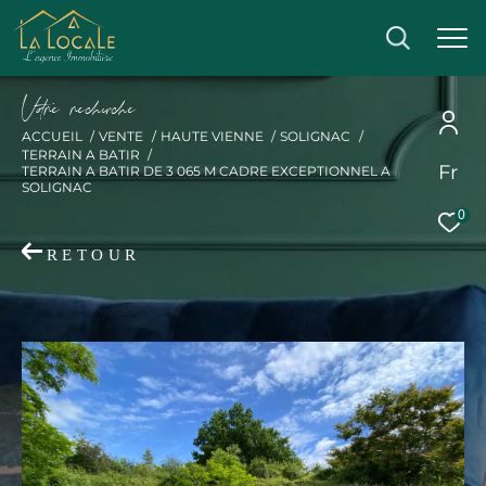
V
o
r
e
r
e
c
e
c
e
ACCUEIL
VENTE
HAUTE VIENNE
SOLIGNAC
TERRAIN A BATIR
Fr
TERRAIN A BATIR DE 3 065 M CADRE EXCEPTIONNEL A
Effectuer une recherche
SOLIGNAC
0
et trouver le bien qui correspond à vos critères
RETOUR
Acheter
Acheter
Type
de
Type de bien
bien
Ville