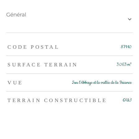
général
TRAD_ZEPHYR_Caracteristique
TRAD_ZEPHYR_Valeurs
CODE POSTAL
87110
SURFACE TERRAIN
3 063 m²
VUE
Sur l'Abbaye et la vallée de la Briance
TERRAIN CONSTRUCTIBLE
OUI