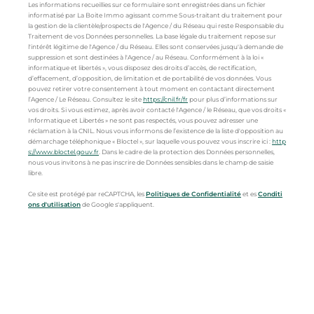
Les informations recueillies sur ce formulaire sont enregistrées dans un fichier
informatisé par La Boite Immo agissant comme Sous-traitant du traitement pour
la gestion de la clientèle/prospects de l'Agence / du Réseau qui reste Responsable du
Traitement de vos Données personnelles. La base légale du traitement repose sur
l'intérêt légitime de l'Agence / du Réseau. Elles sont conservées jusqu'à demande de
suppression et sont destinées à l'Agence / au Réseau. Conformément à la loi «
informatique et libertés », vous disposez des droits d’accès, de rectification,
d’effacement, d’opposition, de limitation et de portabilité de vos données. Vous
pouvez retirer votre consentement à tout moment en contactant directement
l’Agence / Le Réseau. Consultez le site
https://cnil.fr/fr
pour plus d’informations sur
vos droits. Si vous estimez, après avoir contacté l'Agence / le Réseau, que vos droits «
Informatique et Libertés » ne sont pas respectés, vous pouvez adresser une
réclamation à la CNIL. Nous vous informons de l’existence de la liste d'opposition au
démarchage téléphonique « Bloctel », sur laquelle vous pouvez vous inscrire ici :
http
s://www.bloctel.gouv.fr
. Dans le cadre de la protection des Données personnelles,
nous vous invitons à ne pas inscrire de Données sensibles dans le champ de saisie
libre.
Ce site est protégé par reCAPTCHA, les
Politiques de Confidentialité
et es
Conditi
ons d'utilisation
de Google s'appliquent.