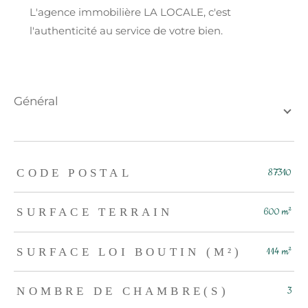
L'agence immobilière LA LOCALE, c'est
l'authenticité au service de votre bien.
général
TRAD_ZEPHYR_Caracteristique
TRAD_ZEPHYR_Valeurs
CODE POSTAL
87310
SURFACE TERRAIN
600 m²
SURFACE LOI BOUTIN (M²)
114 m²
NOMBRE DE CHAMBRE(S)
3