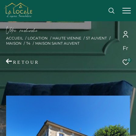
V
o
r
e
r
e
c
e
c
e
ACCUEIL
LOCATION
HAUTE VIENNE
ST AUVENT
MAISON
T4
MAISON SAINT AUVENT
Fr
Effectuer une recherche
0
RETOUR
et trouver le bien qui correspond à vos critères
Acheter
Location
Type
de
Type de bien
bien
Ville