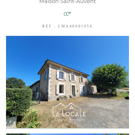
Maison Saint-Auvent
FILTRER PAR
CC*
COUPS DE COEUR
REF : LMA40001054
EXCLUSIVITÉS
NOUVEAUTÉS
RECHERCHER